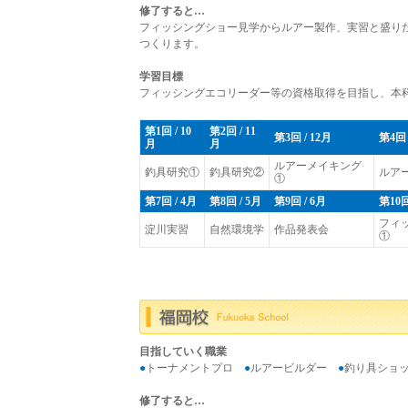
修了すると…
フィッシングショー見学からルアー製作、実習と盛り
つくります。
学習目標
フィッシングエコリーダー等の資格取得を目指し、本
第1回 / 10
第2回 / 11
第3回 / 12月
第4回 
月
月
ルアーメイキング
釣具研究①
釣具研究②
ルア
①
第7回 / 4月
第8回 / 5月
第9回 / 6月
第10回
フィ
淀川実習
自然環境学
作品発表会
①
目指していく職業
●
トーナメントプロ
●
ルアービルダー
●
釣り具ショ
修了すると…