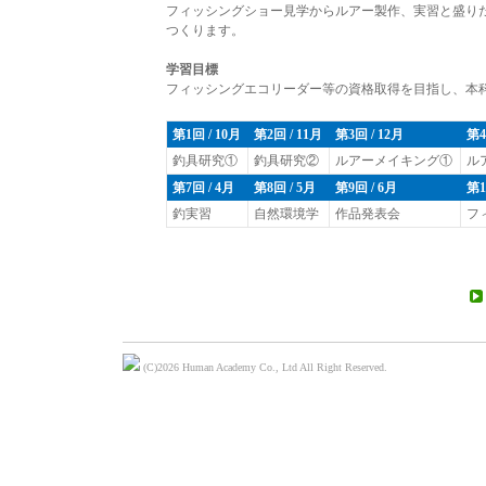
フィッシングショー見学からルアー製作、実習と盛り
つくります。
学習目標
フィッシングエコリーダー等の資格取得を目指し、本
第1回 / 10月
第2回 / 11月
第3回 / 12月
第4
釣具研究①
釣具研究②
ルアーメイキング①
ル
第7回 / 4月
第8回 / 5月
第9回 / 6月
第1
釣実習
自然環境学
作品発表会
フ
(C)
2026 Human Academy Co., Ltd All Right Reserved.