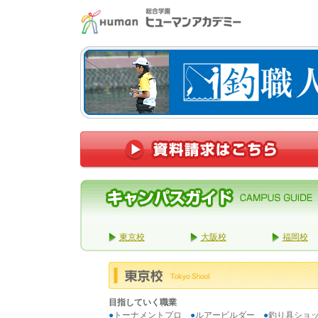
東京校
大阪校
福岡校
目指していく職業
●
トーナメントプロ
●
ルアービルダー
●
釣り具ショ