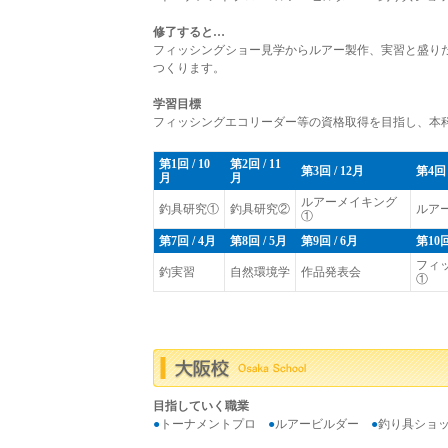
修了すると…
フィッシングショー見学からルアー製作、実習と盛り
つくります。
学習目標
フィッシングエコリーダー等の資格取得を目指し、本
第1回 / 10
第2回 / 11
第3回 / 12月
第4回 
月
月
ルアーメイキング
釣具研究①
釣具研究②
ルア
①
第7回 / 4月
第8回 / 5月
第9回 / 6月
第10回
フィ
釣実習
自然環境学
作品発表会
①
目指していく職業
●
トーナメントプロ
●
ルアービルダー
●
釣り具ショ